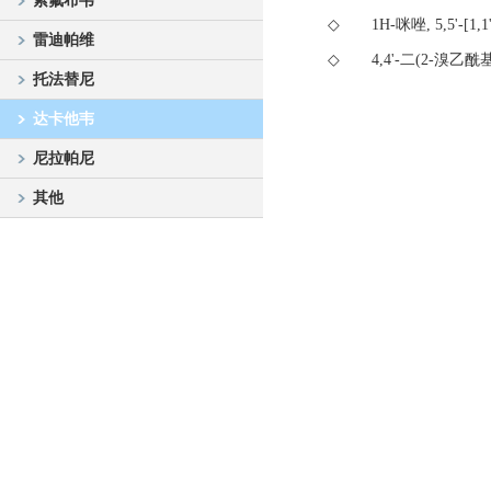
索氟布韦
◇
1H-咪唑, 5,5'-[1
雷迪帕维
◇
4,4'-二(2-溴乙
托法替尼
达卡他韦
尼拉帕尼
其他