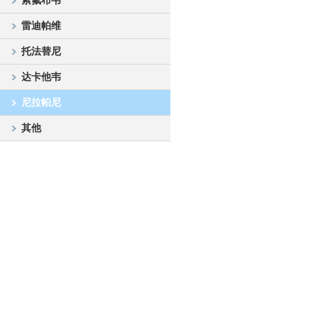
索氟布韦
雷迪帕维
托法替尼
达卡他韦
尼拉帕尼
其他